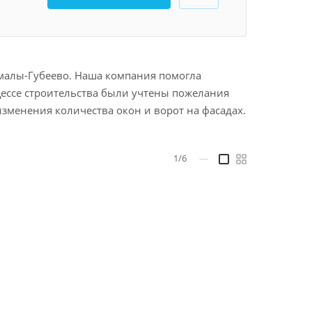
малы-Губеево. Наша компания помогла
цессе строительства были учтены пожелания
изменения количества окон и ворот на фасадах.
1/6
—