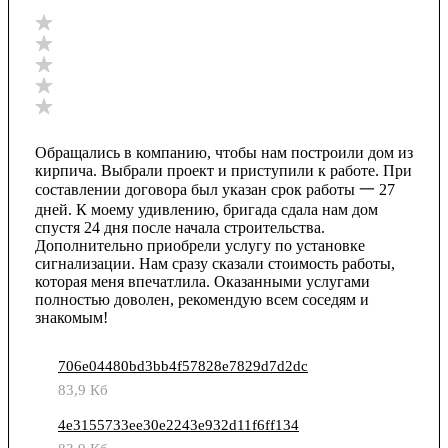
Обращались в компанию, чтобы нам построили дом из
кирпича. Выбрали проект и приступили к работе. При
составлении договора был указан срок работы 一 27
дней. К моему удивлению, бригада сдала нам дом
спустя 24 дня после начала строительства.
Дополнительно приобрели услугу по установке
сигнализации. Нам сразу сказали стоимость работы,
которая меня впечатлила. Оказанными услугами
полностью доволен, рекомендую всем соседям и
знакомым!
706e04480bd3bb4f57828e7829d7d2dc
83,9 Кб
4e3155733ee30e2243e932d11f6ff134