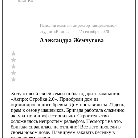
83,9 Кб
Исполнительный директор танцевальной
студии «Квинс»
—
22 сентября 2020
Александра Жемчугова
Хочу от всей своей семьи поблагодарить компанию
«Аспро: Стройка 2.0». Приобрели дом из
оцилиндрованного бревна. Дом поставили за 21 день,
прям к сезону шашлыков. Бригада работала слаженно,
аккуратно и профессионально. Строительство
осложнялось непростым рельефом. Несмотря на это,
бригада справилась на отлично! Все лето провели в
своем новом доме. Планируем заказать беседку в
следующем сезоне.