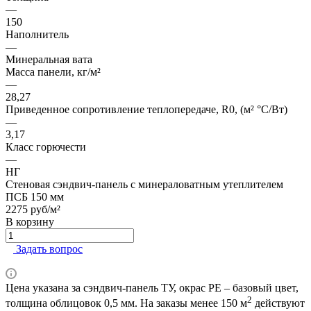
—
150
Наполнитель
—
Минеральная вата
Масса панели, кг/м²
—
28,27
Приведенное сопротивление теплопередаче, R0, (м² °С/Вт)
—
3,17
Класс горючести
—
НГ
Стеновая сэндвич-панель с минераловатным утеплителем
ПСБ 150 мм
2275
руб/м²
В корзину
Задать вопрос
Цена указана за сэндвич-панель ТУ, окрас PE – базовый цвет,
2
толщина облицовок 0,5 мм. На заказы менее 150 м
действуют